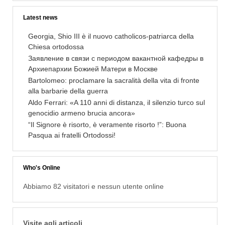
Latest news
Georgia, Shio III è il nuovo catholicos-patriarca della
Chiesa ortodossa
Заявление в связи с периодом вакантной кафедры в
Архиепархии Божией Матери в Москве
Bartolomeo: proclamare la sacralità della vita di fronte
alla barbarie della guerra
Aldo Ferrari: «A 110 anni di distanza, il silenzio turco sul
genocidio armeno brucia ancora»
“Il Signore è risorto, è veramente risorto !”: Buona
Pasqua ai fratelli Ortodossi!
Who's Online
Abbiamo 82 visitatori e nessun utente online
Visite agli articoli