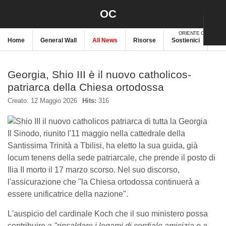
OC
ORIENTE CRISTIANO
Home
General Wall
All News
Risorse
Sostienici
New
Georgia, Shio III è il nuovo catholicos-
patriarca della Chiesa ortodossa
Creato: 12 Maggio 2026
Hits:
316
Il Sinodo, riunito l'11 maggio nella cattedrale della
Santissima Trinità a Tbilisi, ha eletto la sua guida, già
locum tenens della sede patriarcale, che prende il posto di
Ilia II morto il 17 marzo scorso. Nel suo discorso,
l'assicurazione che "la Chiesa ortodossa continuerà a
essere unificatrice della nazione".
L'auspicio del cardinale Koch che il suo ministero possa
contribuire a
"rinsaldare i legami di cordiale amicizia e a