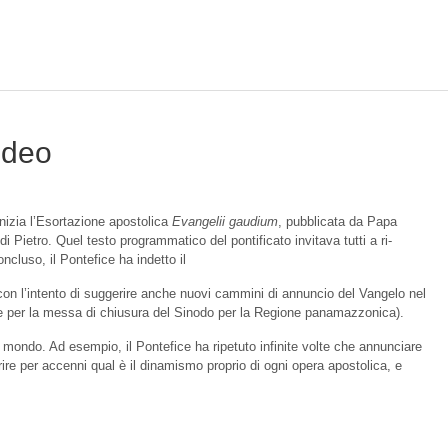
ideo
inizia l’Esortazione apostolica
Evangelii gaudium
, pubblicata da Papa
etro. Quel testo programmatico del pontificato invitava tutti a ri-
ncluso, il Pontefice ha indetto il
n l’intento di suggerire anche nuovi cammini di annuncio del Vangelo nel
Padre per la messa di chiusura del Sinodo per la Regione panamazzonica).
 mondo. Ad esempio, il Pontefice ha ripetuto infinite volte che annunciare
ire per accenni qual è il dinamismo proprio di ogni opera apostolica, e