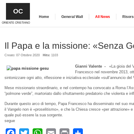
OC
Home
General Wall
All News
Risors
ORIENTE CRISTIANO
Il Papa e la missione: «Senza G
Creato: 07 Ottobre 2020
Hits:
1103
Gianni Valente -
«La gioia del 
Francesco nel novembre 2013, otto
sintonizzare ogni atto, riflessione e iniziativa ecclesiale «sull’annuncio de
Mese missionario straordinario, e nel contempo ha convocato a Roma l’Ass
“polmone verde”, martoriato dallo sfruttamento predatorio che violenta e inf
Durante questo arco di tempo, Papa Francesco ha disseminato nel suo magiste
il Vangelo non è «proselitismo», e che la Chiesa cresce «per attrazione» e 
quale può essere la sua sorgente.
segue