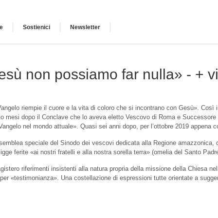
e
Sostienici
Newsletter
esù non possiamo far nulla» - + v
Vangelo riempie il cuore e la vita di coloro che si incontrano con Gesù». Così 
 mesi dopo il Conclave che lo aveva eletto Vescovo di Roma e Successore di Pi
l Vangelo nel mondo attuale». Quasi sei anni dopo, per l’ottobre 2019 appena co
emblea speciale del Sinodo dei vescovi dedicata alla Regione amazzonica, co
ligge ferite «ai nostri fratelli e alla nostra sorella terra» (omelia del Santo 
ro riferimenti insistenti alla natura propria della missione della Chiesa nel
per «testimonianza». Una costellazione di espressioni tutte orientate a sugger