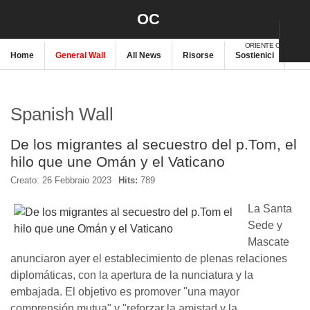
OC
ORIENTE CRISTIANO
Home
General Wall
All News
Risorse
Sostienici
New
Spanish Wall
De los migrantes al secuestro del p.Tom, el
hilo que une Omán y el Vaticano
Creato: 26 Febbraio 2023
Hits:
789
La Santa
Sede y
Mascate
anunciaron ayer el establecimiento de plenas relaciones
diplomáticas, con la apertura de la nunciatura y la
embajada. El objetivo es promover "una mayor
comprensión mutua" y "reforzar la amistad y la