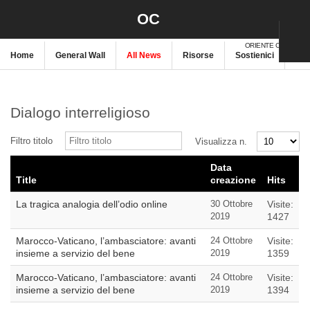
OC
ORIENTE CRISTIANO
Home
General Wall
All News
Risorse
Sostienici
New
Dialogo interreligioso
Filtro titolo
Visualizza n.
Data
Title
creazione
Hits
La tragica analogia dell’odio online
30 Ottobre
Visite:
2019
1427
Marocco-Vaticano, l’ambasciatore: avanti
24 Ottobre
Visite:
insieme a servizio del bene
2019
1359
Marocco-Vaticano, l’ambasciatore: avanti
24 Ottobre
Visite:
insieme a servizio del bene
2019
1394