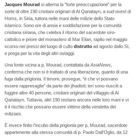
Jacques Mourad
si alterna la “forte preoccupazione” per la
sorte di oltre 190 cristiani originari di Al Qariatayn, a sud-ovest di
Homs, in Siria, tuttora nelle mani delle milizie dello Stato
islamico. Sono ore di ansia e soddisfazione per la comunità
cristiana siriana, che celebra il ritorno del sacerdote siro-
cattolico e priore del monastero di Mar Elian, rapito nel maggio
scorso nei pressi del luogo di culto
distrutto
ad agosto dallo SI,
e prega per la vita degli altri ostaggi.
Una fonte vicina a p. Mourad, contattata da
AsiaNews
,
conferma che non si è trattato di una liberazione, quanto di una
fuga dalla prigionia. Il timore, prosegue, “è che vi possano
essere rappresaglie” da parte dei jihadisti; ieri sono riusciti a
fuggire altre 40 persone, cristiani originari del villaggio di Al
Qariatayn. Tuttavia, altri 190 restano ancora nelle loro mani e vi
è il rischio che possano essere vittime della vendetta dei
miliziani.
È invece finito l’incubo della prigionia per p. Mourad, sacerdote
appartenente alla stessa comunità di p. Paolo Dall’Oglio, da 12