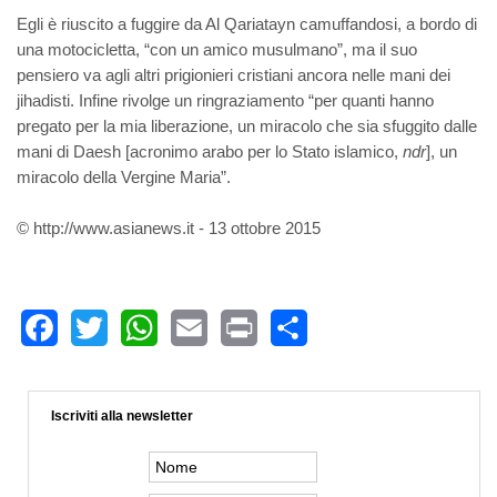
Egli è riuscito a fuggire da Al Qariatayn camuffandosi, a bordo di
una motocicletta, “con un amico musulmano”, ma il suo
pensiero va agli altri prigionieri cristiani ancora nelle mani dei
jihadisti. Infine rivolge un ringraziamento “per quanti hanno
pregato per la mia liberazione, un miracolo che sia sfuggito dalle
mani di Daesh [acronimo arabo per lo Stato islamico,
ndr
], un
miracolo della Vergine Maria”.
© http://www.asianews.it - 13 ottobre 2015
Facebook
Twitter
WhatsApp
Email
Print
Share
Iscriviti alla newsletter