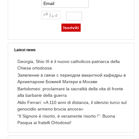
Latest news
Georgia, Shio III è il nuovo catholicos-patriarca della
Chiesa ortodossa
Заявление в связи с периодом вакантной кафедры в
Архиепархии Божией Матери в Москве
Bartolomeo: proclamare la sacralità della vita di fronte
alla barbarie della guerra
Aldo Ferrari: «A 110 anni di distanza, il silenzio turco sul
genocidio armeno brucia ancora»
“Il Signore è risorto, è veramente risorto !”: Buona
Pasqua ai fratelli Ortodossi!