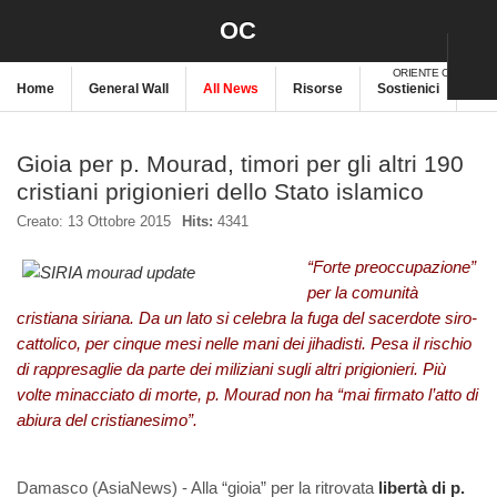
OC
ORIENTE CRISTIANO
Home
General Wall
All News
Risorse
Sostienici
New
Gioia per p. Mourad, timori per gli altri 190
cristiani prigionieri dello Stato islamico
Creato: 13 Ottobre 2015
Hits:
4341
“Forte preoccupazione”
per la comunità
cristiana siriana. Da un lato si celebra la fuga del sacerdote siro-
cattolico, per cinque mesi nelle mani dei jihadisti. Pesa il rischio
di rappresaglie da parte dei miliziani sugli altri prigionieri. Più
volte minacciato di morte, p. Mourad non ha “mai firmato l’atto di
abiura del cristianesimo”.
Damasco (AsiaNews) - Alla “gioia” per la ritrovata
libertà di p.