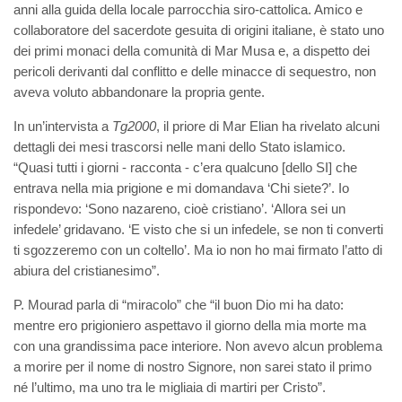
anni alla guida della locale parrocchia siro-cattolica. Amico e
collaboratore del sacerdote gesuita di origini italiane, è stato uno
dei primi monaci della comunità di Mar Musa e, a dispetto dei
pericoli derivanti dal conflitto e delle minacce di sequestro, non
aveva voluto abbandonare la propria gente.
In un’intervista a
Tg2000
, il priore di Mar Elian ha rivelato alcuni
dettagli dei mesi trascorsi nelle mani dello Stato islamico.
“Quasi tutti i giorni - racconta - c’era qualcuno [dello SI] che
entrava nella mia prigione e mi domandava ‘Chi siete?’. Io
rispondevo: ‘Sono nazareno, cioè cristiano’. ‘Allora sei un
infedele’ gridavano. ‘E visto che si un infedele, se non ti converti
ti sgozzeremo con un coltello’. Ma io non ho mai firmato l’atto di
abiura del cristianesimo”.
P. Mourad parla di “miracolo” che “il buon Dio mi ha dato:
mentre ero prigioniero aspettavo il giorno della mia morte ma
con una grandissima pace interiore. Non avevo alcun problema
a morire per il nome di nostro Signore, non sarei stato il primo
né l’ultimo, ma uno tra le migliaia di martiri per Cristo”.