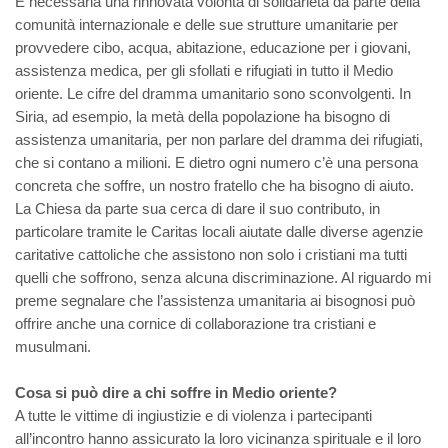
È necessaria una rinnovata volontà di solidarietà da parte della
comunità internazionale e delle sue strutture umanitarie per
provvedere cibo, acqua, abitazione, educazione per i giovani,
assistenza medica, per gli sfollati e rifugiati in tutto il Medio
oriente. Le cifre del dramma umanitario sono sconvolgenti. In
Siria, ad esempio, la metà della popolazione ha bisogno di
assistenza umanitaria, per non parlare del dramma dei rifugiati,
che si contano a milioni. E dietro ogni numero c’è una persona
concreta che soffre, un nostro fratello che ha bisogno di aiuto.
La Chiesa da parte sua cerca di dare il suo contributo, in
particolare tramite le Caritas locali aiutate dalle diverse agenzie
caritative cattoliche che assistono non solo i cristiani ma tutti
quelli che soffrono, senza alcuna discriminazione. Al riguardo mi
preme segnalare che l’assistenza umanitaria ai bisognosi può
offrire anche una cornice di collaborazione tra cristiani e
musulmani.
Cosa si può dire a chi soffre in Medio oriente?
A tutte le vittime di ingiustizie e di violenza i partecipanti
all’incontro hanno assicurato la loro vicinanza spirituale e il loro