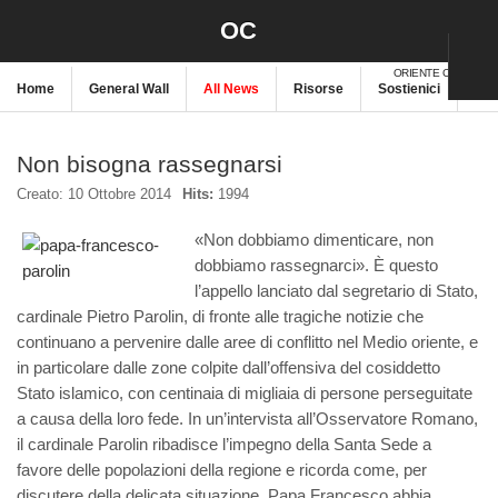
OC
ORIENTE CRISTIANO
Home
General Wall
All News
Risorse
Sostienici
New
Non bisogna rassegnarsi
Creato: 10 Ottobre 2014
Hits:
1994
«Non dobbiamo dimenticare, non
dobbiamo rassegnarci». È questo
l’appello lanciato dal segretario di Stato,
cardinale Pietro Parolin, di fronte alle tragiche notizie che
continuano a pervenire dalle aree di conflitto nel Medio oriente, e
in particolare dalle zone colpite dall’offensiva del cosiddetto
Stato islamico, con centinaia di migliaia di persone perseguitate
a causa della loro fede. In un’intervista all’Osservatore Romano,
il cardinale Parolin ribadisce l’impegno della Santa Sede a
favore delle popolazioni della regione e ricorda come, per
discutere della delicata situazione, Papa Francesco abbia