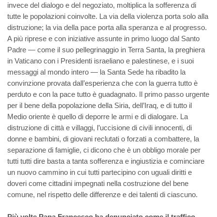
invece del dialogo e del negoziato, moltiplica la sofferenza di
tutte le popolazioni coinvolte. La via della violenza porta solo alla
distruzione; la via della pace porta alla speranza e al progresso.
A più riprese e con iniziative assunte in primo luogo dal Santo
Padre — come il suo pellegrinaggio in Terra Santa, la preghiera
in Vaticano con i Presidenti israeliano e palestinese, e i suoi
messaggi al mondo intero — la Santa Sede ha ribadito la
convinzione provata dall’esperienza che con la guerra tutto è
perduto e con la pace tutto è guadagnato. Il primo passo urgente
per il bene della popolazione della Siria, dell’Iraq, e di tutto il
Medio oriente è quello di deporre le armi e di dialogare. La
distruzione di città e villaggi, l’uccisione di civili innocenti, di
donne e bambini, di giovani reclutati o forzati a combattere, la
separazione di famiglie, ci dicono che è un obbligo morale per
tutti tutti dire basta a tanta sofferenza e ingiustizia e cominciare
un nuovo cammino in cui tutti partecipino con uguali diritti e
doveri come cittadini impegnati nella costruzione del bene
comune, nel rispetto delle differenze e dei talenti di ciascuno.
Più volte Papa Francesco ha denunciato come il traffico