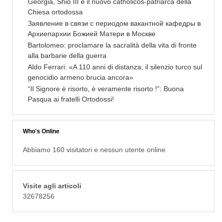
Georgia, Shio III è il nuovo catholicos-patriarca della
Chiesa ortodossa
Заявление в связи с периодом вакантной кафедры в
Архиепархии Божией Матери в Москве
Bartolomeo: proclamare la sacralità della vita di fronte
alla barbarie della guerra
Aldo Ferrari: «A 110 anni di distanza, il silenzio turco sul
genocidio armeno brucia ancora»
“Il Signore è risorto, è veramente risorto !”: Buona
Pasqua ai fratelli Ortodossi!
Who's Online
Abbiamo 160 visitatori e nessun utente online
Visite agli articoli
32678256