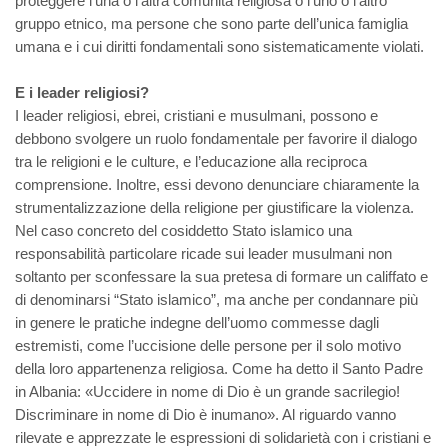
proteggere l’una o l’altra comunità religiosa o l’uno o l’altro
gruppo etnico, ma persone che sono parte dell’unica famiglia
umana e i cui diritti fondamentali sono sistematicamente violati.
E i leader religiosi?
I leader religiosi, ebrei, cristiani e musulmani, possono e
debbono svolgere un ruolo fondamentale per favorire il dialogo
tra le religioni e le culture, e l’educazione alla reciproca
comprensione. Inoltre, essi devono denunciare chiaramente la
strumentalizzazione della religione per giustificare la violenza.
Nel caso concreto del cosiddetto Stato islamico una
responsabilità particolare ricade sui leader musulmani non
soltanto per sconfessare la sua pretesa di formare un califfato e
di denominarsi “Stato islamico”, ma anche per condannare più
in genere le pratiche indegne dell’uomo commesse dagli
estremisti, come l’uccisione delle persone per il solo motivo
della loro appartenenza religiosa. Come ha detto il Santo Padre
in Albania: «Uccidere in nome di Dio è un grande sacrilegio!
Discriminare in nome di Dio è inumano». Al riguardo vanno
rilevate e apprezzate le espressioni di solidarietà con i cristiani e