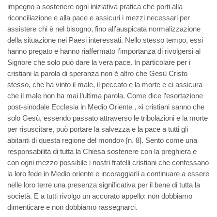
impegno a sostenere ogni iniziativa pratica che porti alla
riconciliazione e alla pace e assicuri i mezzi necessari per
assistere chi è nel bisogno, fino all’auspicata normalizzazione
della situazione nei Paesi interessati. Nello stesso tempo, essi
hanno pregato e hanno riaffermato l’importanza di rivolgersi al
Signore che solo può dare la vera pace. In particolare per i
cristiani la parola di speranza non è altro che Gesù Cristo
stesso, che ha vinto il male, il peccato e la morte e ci assicura
che il male non ha mai l’ultima parola. Come dice l’esortazione
post-sinodale Ecclesia in Medio Oriente , «i cristiani sanno che
solo Gesù, essendo passato attraverso le tribolazioni e la morte
per risuscitare, può portare la salvezza e la pace a tutti gli
abitanti di questa regione del mondo» [n. 8]. Sento come una
responsabilità di tutta la Chiesa sostenere con la preghiera e
con ogni mezzo possibile i nostri fratelli cristiani che confessano
la loro fede in Medio oriente e incoraggiarli a continuare a essere
nelle loro terre una presenza significativa per il bene di tutta la
società. E a tutti rivolgo un accorato appello: non dobbiamo
dimenticare e non dobbiamo rassegnarci.