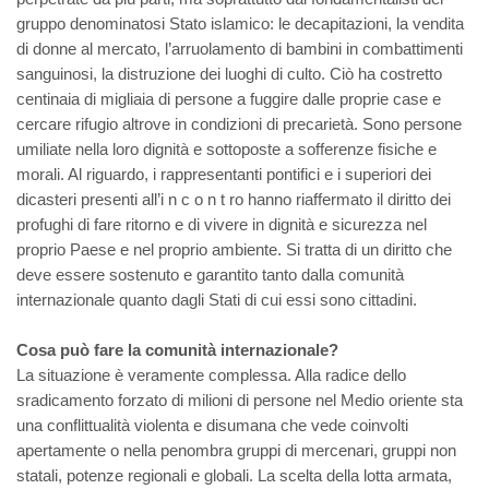
gruppo denominatosi Stato islamico: le decapitazioni, la vendita
di donne al mercato, l’arruolamento di bambini in combattimenti
sanguinosi, la distruzione dei luoghi di culto. Ciò ha costretto
centinaia di migliaia di persone a fuggire dalle proprie case e
cercare rifugio altrove in condizioni di precarietà. Sono persone
umiliate nella loro dignità e sottoposte a sofferenze fisiche e
morali. Al riguardo, i rappresentanti pontifici e i superiori dei
dicasteri presenti all’i n c o n t ro hanno riaffermato il diritto dei
profughi di fare ritorno e di vivere in dignità e sicurezza nel
proprio Paese e nel proprio ambiente. Si tratta di un diritto che
deve essere sostenuto e garantito tanto dalla comunità
internazionale quanto dagli Stati di cui essi sono cittadini.
Cosa può fare la comunità internazionale?
La situazione è veramente complessa. Alla radice dello
sradicamento forzato di milioni di persone nel Medio oriente sta
una conflittualità violenta e disumana che vede coinvolti
apertamente o nella penombra gruppi di mercenari, gruppi non
statali, potenze regionali e globali. La scelta della lotta armata,