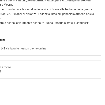
ние в связи с периодом вакантной кафедры в Архиепархии Божией
 в Москве
meo: proclamare la sacralità della vita di fronte alla barbarie della guerra
rrari: «A 110 anni di distanza, il silenzio turco sul genocidio armeno brucia
»
nore è risorto, è veramente risorto !”: Buona Pasqua ai fratelli Ortodossi!
line
41 visitatori e nessun utente online
i articoli
9