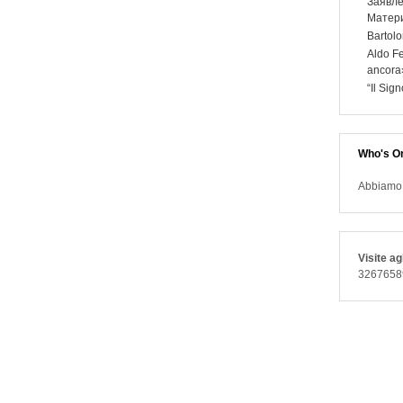
Заявле
Матери
Bartolo
Aldo Fe
ancora
“Il Sig
Who's On
Abbiamo 1
Visite agl
3267658