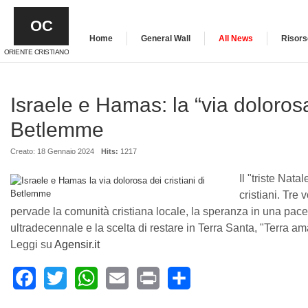
OC
Home
General Wall
All News
Risors
ORIENTE CRISTIANO
Israele e Hamas: la “via dolorosa”
Betlemme
Creato: 18 Gennaio 2024
Hits:
1217
Il "triste Nata
cristiani. Tre
pervade la comunità cristiana locale, la speranza in una pace
ultradecennale e la scelta di restare in Terra Santa, "Terra amata
Leggi su
Agensir.it
Facebook
Twitter
WhatsApp
Email
Print
Share