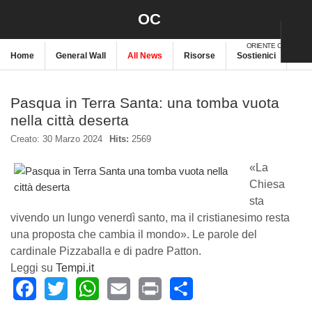
OC
ORIENTE CRISTIANO
Home
General Wall
All News
Risorse
Sostienici
New
Pasqua in Terra Santa: una tomba vuota
nella città deserta
Creato: 30 Marzo 2024
Hits:
2569
«La
Chiesa
sta
vivendo un lungo venerdì santo, ma il cristianesimo resta
una proposta che cambia il mondo». Le parole del
cardinale Pizzaballa e di padre Patton.
Leggi su
Tempi.it
Facebook
Twitter
WhatsApp
Email
Print
Share