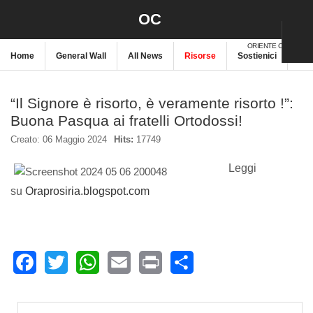
OC
ORIENTE CRISTIANO
Home
General Wall
All News
Risorse
Sostienici
New
“Il Signore è risorto, è veramente risorto !”:
Buona Pasqua ai fratelli Ortodossi!
Creato: 06 Maggio 2024
Hits:
17749
Leggi
su
Oraprosiria.blogspot.com
Facebook
Twitter
WhatsApp
Email
Print
Share