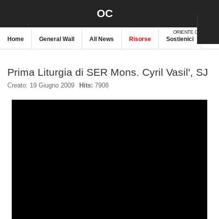
OC
ORIENTE CRISTIANO
Home
General Wall
All News
Risorse
Sostienici
New
Prima Liturgia di SER Mons. Cyril Vasil', SJ
Creato: 19 Giugno 2009
Hits:
7908